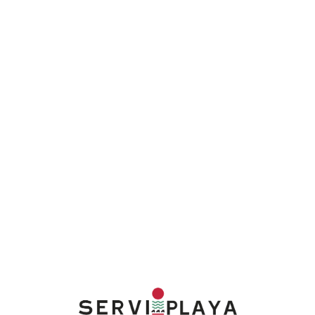
Lo
adi
n