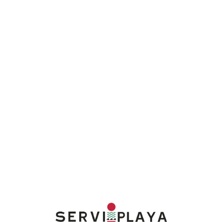
Lo
adi
n