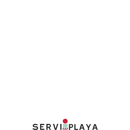
Lo
adi
n