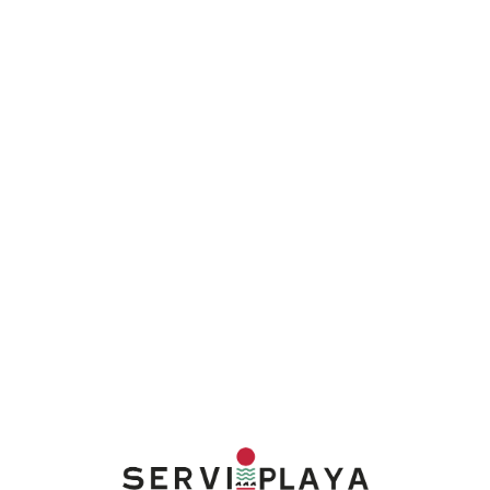
Lo
adi
n