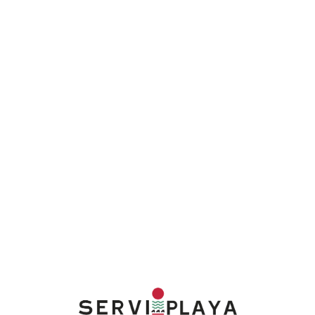
Lo
adi
n