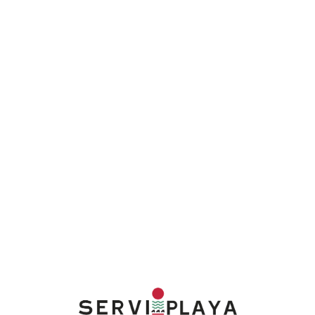
Lo
adi
n