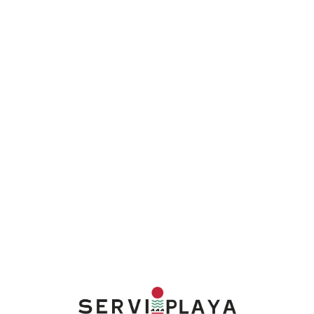
Lo
adi
n