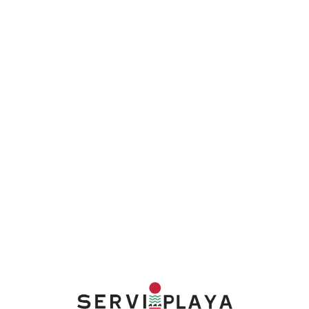
Lo
adi
n