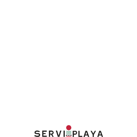
Lo
adi
n