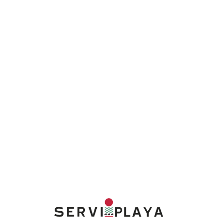
Lo
adi
n