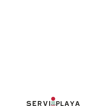
Lo
adi
n