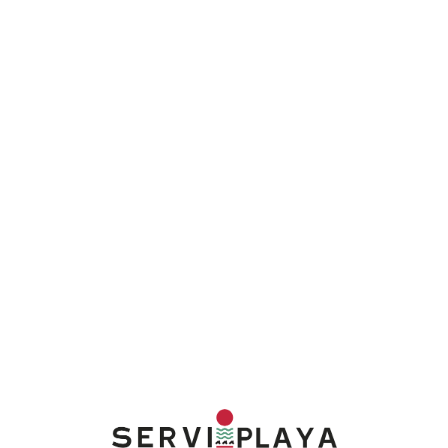
Lo
adi
n