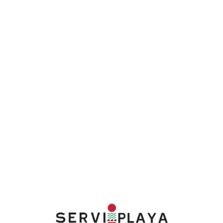
Lo
adi
n