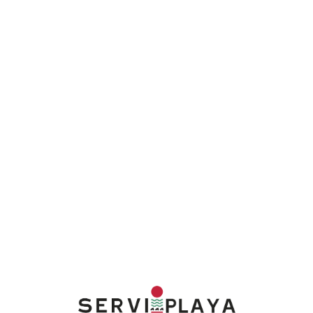
Lo
adi
n