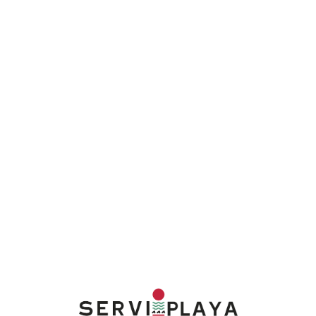
Lo
adi
n