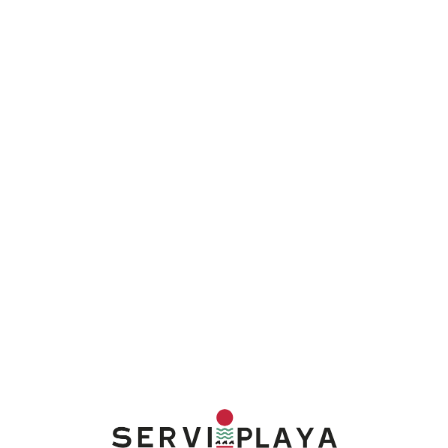
Lo
adi
n