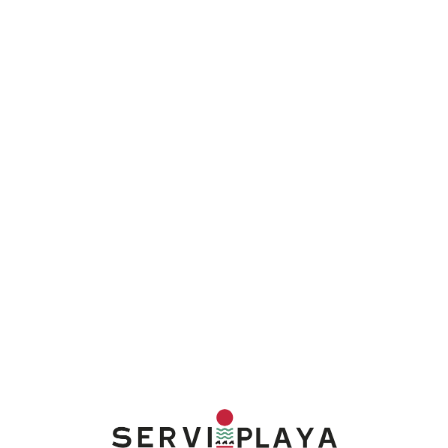
Lo
adi
n