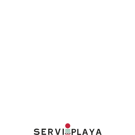
Lo
adi
n