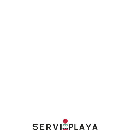
Lo
adi
n