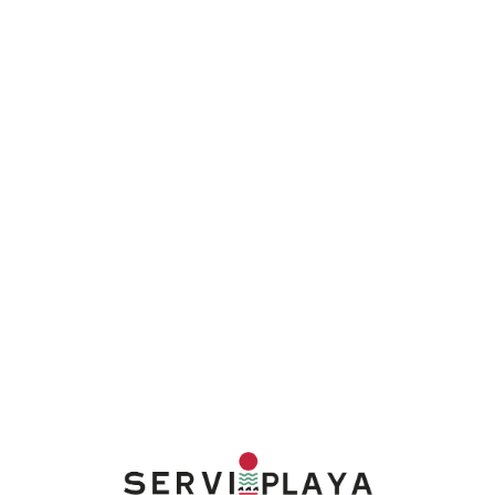
Lo
adi
n