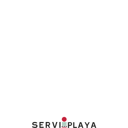
Lo
adi
n