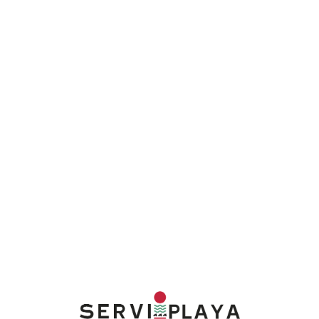
Lo
adi
n