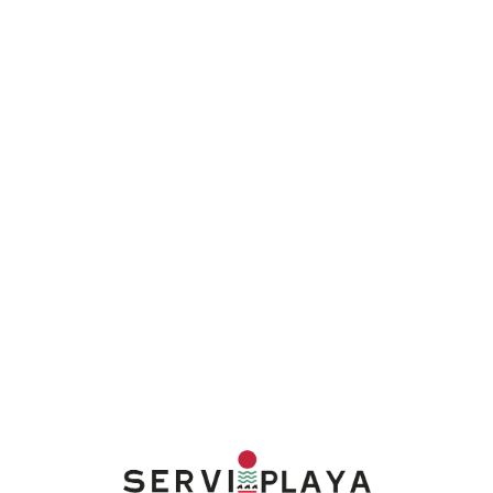
Lo
adi
n