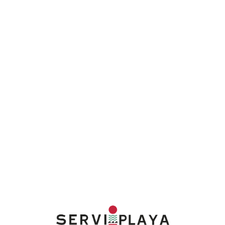
Lo
adi
n