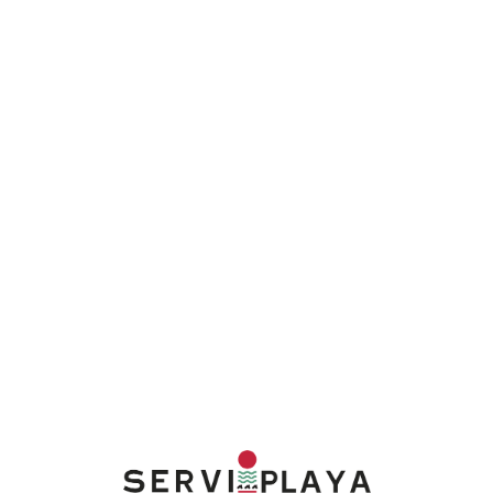
Lo
adi
n