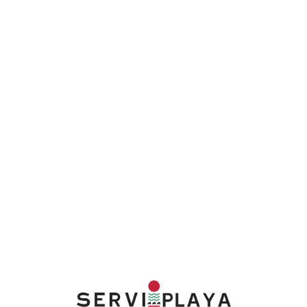
Lo
adi
n