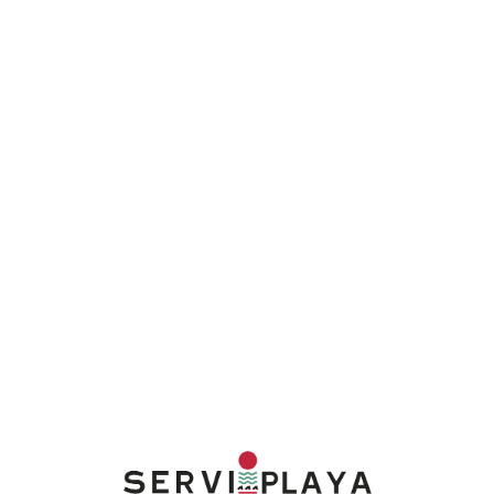
Lo
adi
n