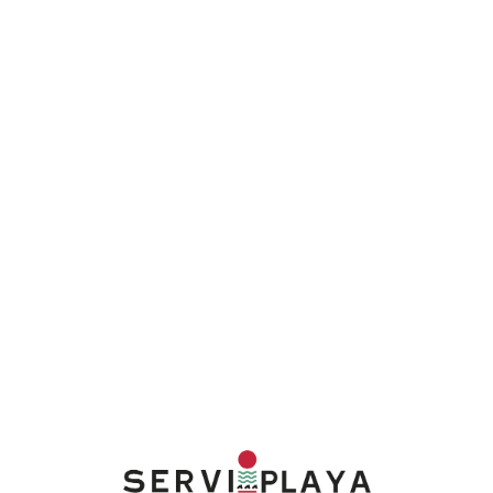
Lo
adi
n