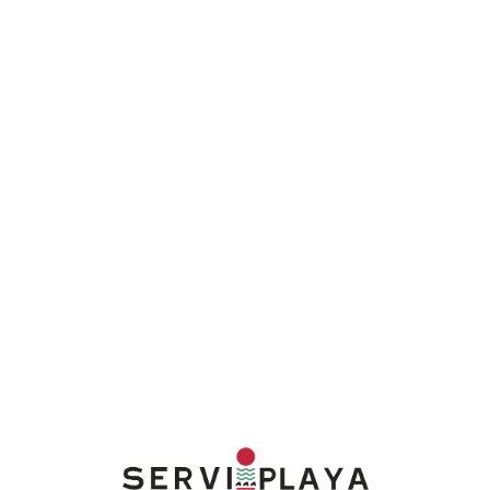
Lo
adi
n