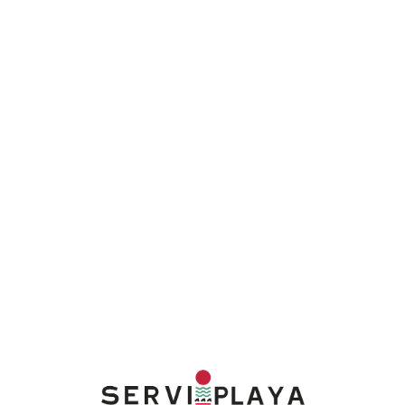
Lo
adi
n