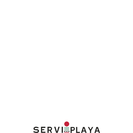
Lo
adi
n