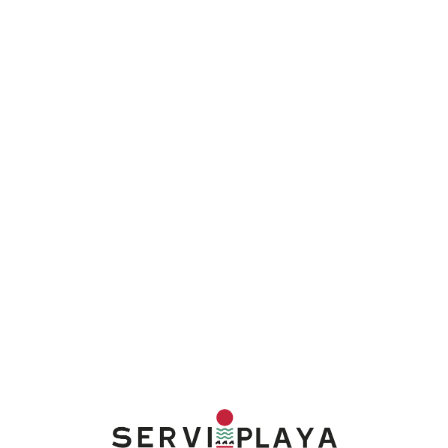
Lo
adi
n