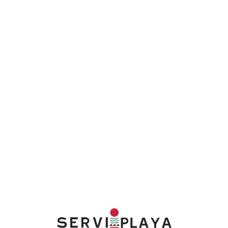
Lo
adi
n