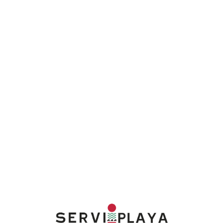
Lo
adi
n