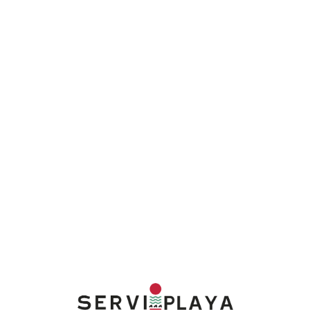
Lo
adi
n