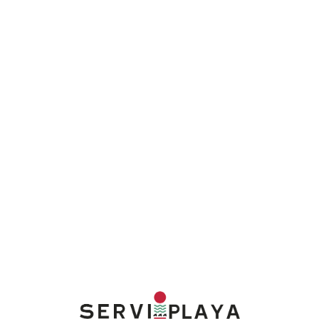
Lo
adi
n