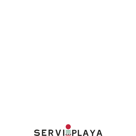
Lo
adi
n