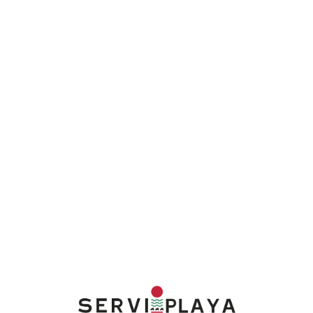
Lo
adi
n