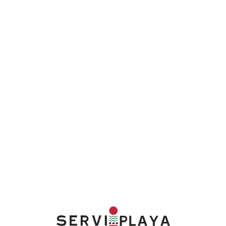
Lo
adi
n