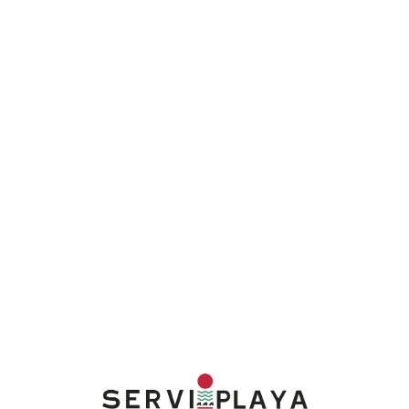
Lo
adi
n