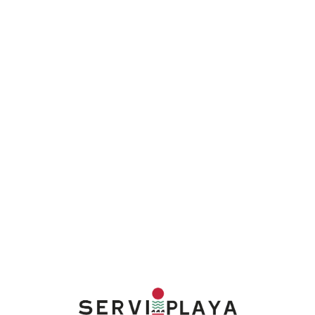
Lo
adi
n