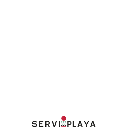
Lo
adi
n