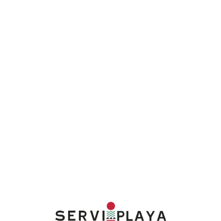
Lo
adi
n