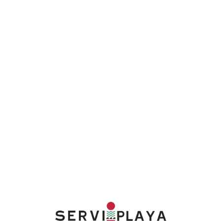
Lo
adi
n