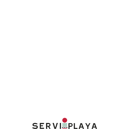
Lo
adi
n