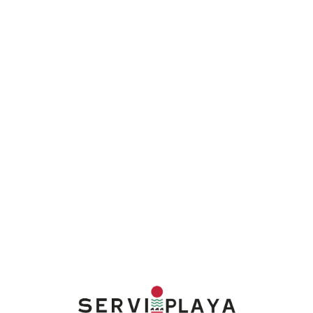
Lo
adi
n