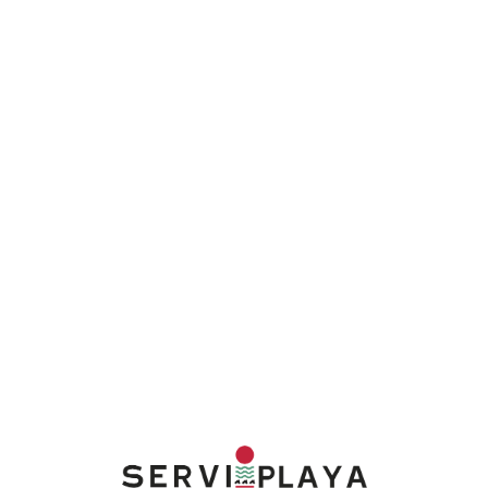
Lo
adi
n