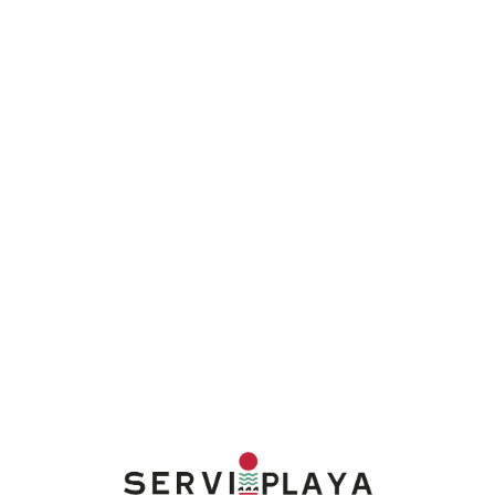
Lo
adi
n