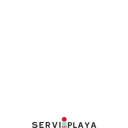
Lo
adi
n