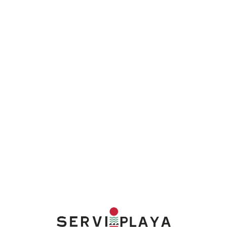
Lo
adi
n